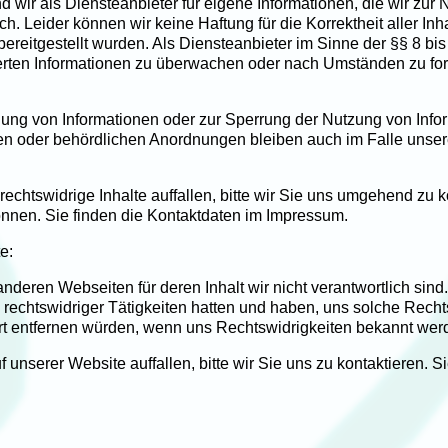
 wir als Diensteanbieter für eigene Informationen, die wir zur 
h. Leider können wir keine Haftung für die Korrektheit aller In
r bereitgestellt wurden. Als Diensteanbieter im Sinne der §§ 8 bis 
erten Informationen zu überwachen oder nach Umständen zu fors
nung von Informationen oder zur Sperrung der Nutzung von Inf
en oder behördlichen Anordnungen bleiben auch im Falle unsere
echtswidrige Inhalte auffallen, bitte wir Sie uns umgehend zu ko
önnen. Sie finden die Kontaktdaten im Impressum.
e:
deren Webseiten für deren Inhalt wir nicht verantwortlich sind.
is rechtswidriger Tätigkeiten hatten und haben, uns solche Recht
fort entfernen würden, wenn uns Rechtswidrigkeiten bekannt wer
unserer Website auffallen, bitte wir Sie uns zu kontaktieren. S