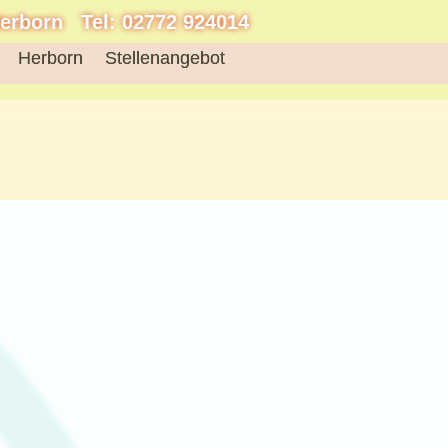
Herborn Tel: 02772 924014
Herborn
Stellenangebot