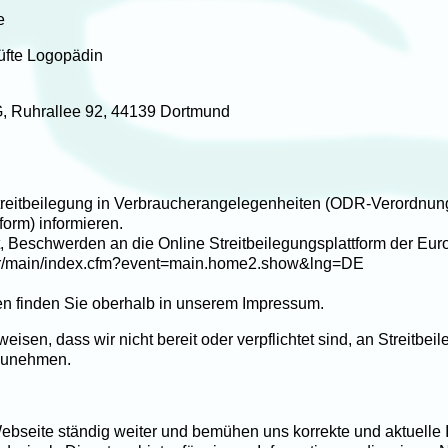
e
üfte Logopädin
, Ruhrallee 92, 44139 Dortmund
eitbeilegung in Verbraucherangelegenheiten (ODR-Verordnung)
form) informieren.
, Beschwerden an die Online Streitbeilegungsplattform der Eu
odr/main/index.cfm?event=main.home2.show&lng=DE
en finden Sie oberhalb in unserem Impressum.
isen, dass wir nicht bereit oder verpflichtet sind, an Streitbei
lzunehmen.
Webseite ständig weiter und bemühen uns korrekte und aktuelle I